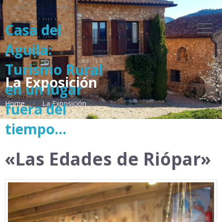
Casa del
Aguila:
Turismo Rural
La Exposición
en un lugar
Home
La Exposición
fuera del
tiempo...
«Las Edades de Riópar»