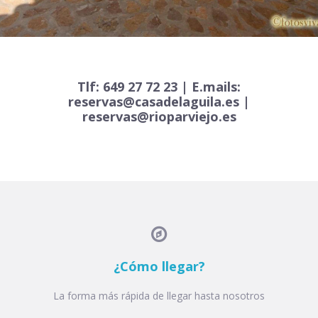
•
•
•
•
•
•
•
Tlf: 649 27 72 23 | E.mails:
reservas@casadelaguila.es |
reservas@rioparviejo.es

¿Cómo llegar?
La forma más rápida de llegar hasta nosotros