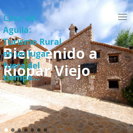
Casa del
Aguila:
Turismo Rural
en un lugar
fuera del
tiempo...