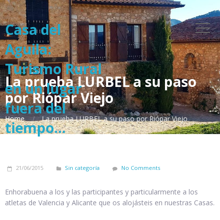
Casa del
Aguila:
Turismo Rural
La prueba LURBEL a su paso
en un lugar
por Riópar Viejo
fuera del
Home
La prueba LURBEL a su paso por Riópar Viejo
tiempo...
21/06/2015
Sin categoría
No Comments
Enhorabuena a los y las participantes y particularmente a los
atletas de Valencia y Alicante que os alojásteis en nuestras Casas.