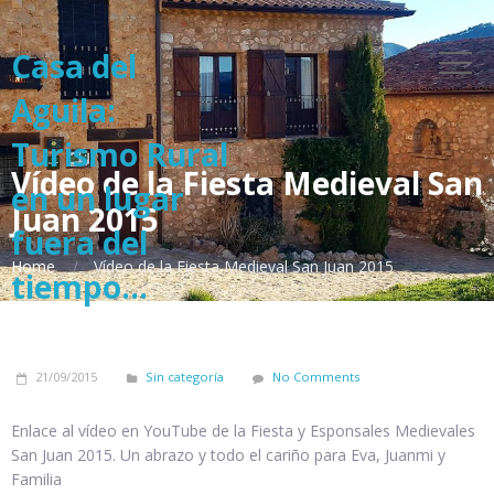
Casa del
Aguila:
Turismo Rural
Vídeo de la Fiesta Medieval San
en un lugar
Juan 2015
fuera del
Home
Vídeo de la Fiesta Medieval San Juan 2015
tiempo...
21/09/2015
Sin categoría
No Comments
Enlace al vídeo en YouTube de la Fiesta y Esponsales Medievales
San Juan 2015. Un abrazo y todo el cariño para Eva, Juanmi y
Familia